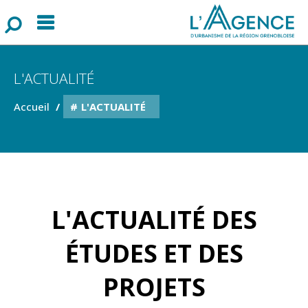
Menu
F
o
r
m
u
l
a
i
r
e
d
e
r
e
c
h
e
r
c
h
L'ACTUALITÉ
Accueil
L'ACTUALITÉ
L'ACTUALITÉ DES
ÉTUDES ET DES
PROJETS