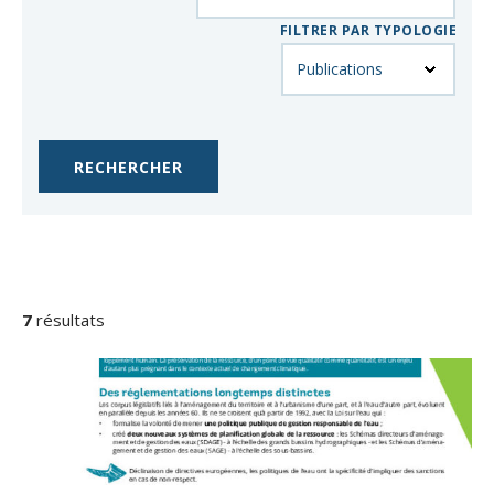
FILTRER PAR TYPOLOGIE
RÉSULTATS
DE
7
résultats
LA
RECHERCHE