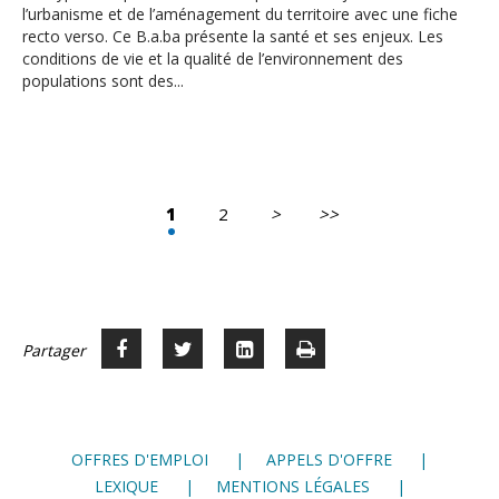
l’urbanisme et de l’aménagement du territoire avec une fiche
recto verso. Ce B.a.ba présente la santé et ses enjeux. Les
conditions de vie et la qualité de l’environnement des
populations sont des...
1
2
>
>>
Page
Dernière
suivante
page
Partager
Partager
Voir
Imprimer
Partager




sur
sur
sur
Facebook
Twitter
LinkedIn
OFFRES D'EMPLOI
APPELS D'OFFRE
LEXIQUE
MENTIONS LÉGALES