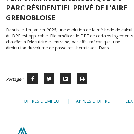
PARC RÉSIDENTIEL PRIVÉ DE L’AIRE
GRENOBLOISE
Depuis le 1er janvier 2026, une évolution de la méthode de calcul
du DPE est applicable. Elle améliore le DPE de certains logements
chauffés à l’électricité et entraine, par effet mécanique, une
diminution du volume de passoires thermiques. Dans...
Partager
Partager
Voir
Imprimer
Partager




sur
sur
sur
Facebook
Twitter
LinkedIn
OFFRES D'EMPLOI
APPELS D'OFFRE
LEX