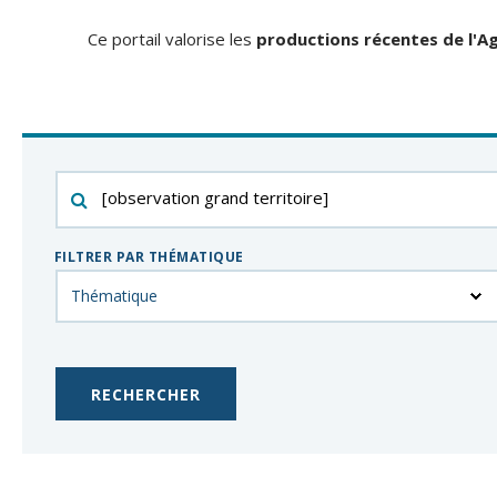
Ce portail valorise les
productions récentes de l'Ag
Filtrer
par
mot-
FILTRER PAR THÉMATIQUE
clés