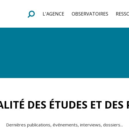
L'AGENCE
OBSERVATOIRES
RESS
e
F
o
r
m
u
l
a
i
r
e
d
e
r
e
c
h
e
r
c
h
LITÉ DES ÉTUDES ET DES
Dernières publications, événements, interviews, dossiers...