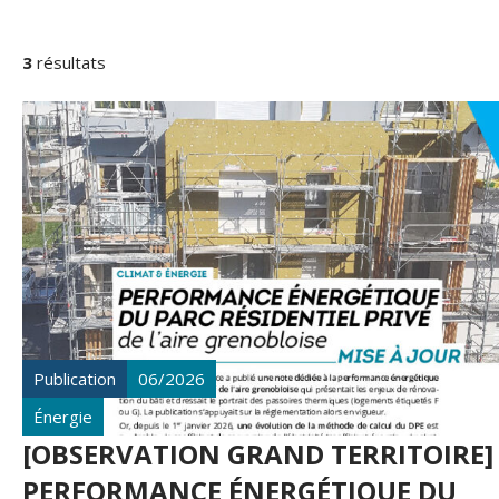
RÉSULTATS
DE
3
résultats
LA
RECHERCHE
Publication
06/2026
Énergie
[OBSERVATION GRAND TERRITOIRE]
PERFORMANCE ÉNERGÉTIQUE DU