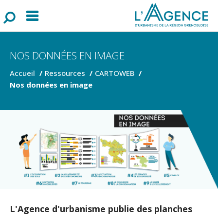
Menu
F
o
r
m
u
l
a
i
r
e
d
e
r
e
c
h
e
r
c
h
NOS DONNÉES EN IMAGE
Accueil
Ressources
CARTOWEB
Nos données en image
L'Agence d'urbanisme publie des planches