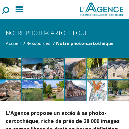
Menu
F
o
r
m
u
l
a
i
r
e
d
e
r
e
c
h
e
r
c
h
NOTRE PHOTO-CARTOTHÈQUE
Accueil
Ressources
Notre photo-cartothèque
L'Agence propose un accès à sa photo-
cartothèque, riche de près de 28 000 images
et cartes libres de droit en haute définition,