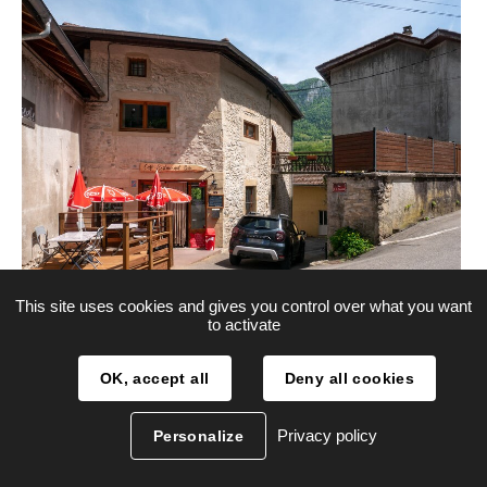
This site uses cookies and gives you control over what you want
to activate
Terrasse de café, Oriol-en-Royans
OK, accept all
Deny all cookies
Privacy policy
Personalize