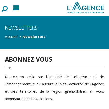
Menu
F
o
r
m
u
l
a
i
r
e
d
e
r
e
c
h
e
r
c
h
NEWSLETTERS
Accueil
Newsletters
ABONNEZ-VOUS
Restez en veille sur l'actualité de l'urbanisme et de
l'aménagement ici ou ailleurs, suivez l'actualité de l'Agence
et des territoires de la région grenobloise... en vous
abonnant à nos newsletters :