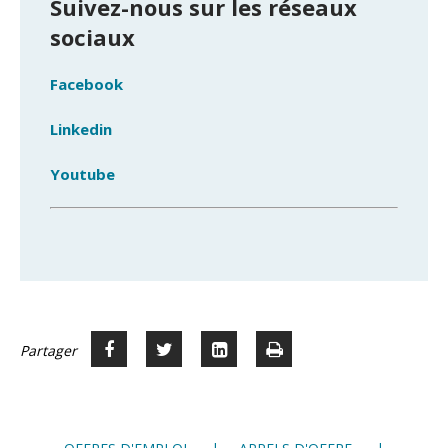
Suivez-nous sur les réseaux
sociaux
Facebook
Linkedin
Youtube
Partager
Partager
Voir
Imprimer
Partager




sur
sur
sur
Facebook
Twitter
LinkedIn