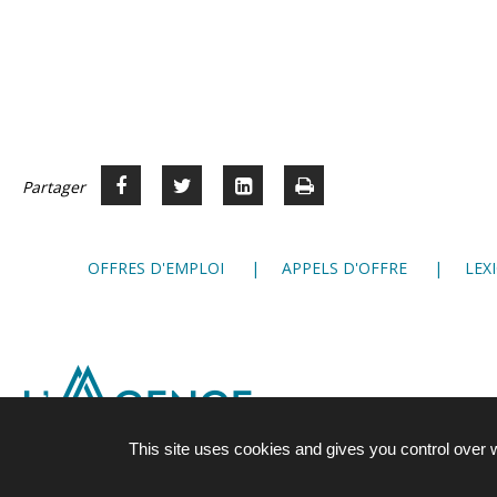
Partager
Partager
Voir
Imprimer
Partager




sur
sur
sur
Facebook
Twitter
LinkedIn
OFFRES D'EMPLOI
APPELS D'OFFRE
LEX
This site uses cookies and gives you control over 