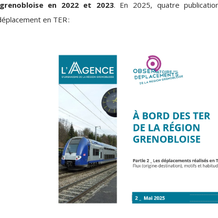
e grenobloise en 2022 et 2023
.
En 2025, q
uatre publicatio
e déplacement en TER
: