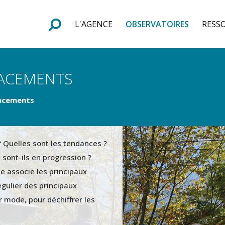
L'AGENCE
OBSERVATOIRES
RESS
e
F
o
r
m
u
l
a
i
r
e
d
e
r
e
c
h
e
r
c
h
LACEMENTS
lacements
 Quelles sont les tendances ?
 sont-ils en progression ?
e associe les principaux
égulier des principaux
r mode, pour déchiffrer les