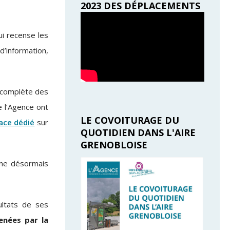
2023 DES DÉPLACEMENTS
ui
recense les
’information,
n complète des
e l’Agence ont
LE COVOITURAGE DU
pace dédié
sur
QUOTIDIEN DANS L'AIRE
GRENOBLOISE
fine désormais
ultats de ses
enées par la