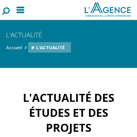
Menu
F
o
r
m
u
l
a
i
r
e
d
e
r
e
c
h
e
r
c
h
L'ACTUALITÉ
Accueil
L'ACTUALITÉ
L'ACTUALITÉ DES
ÉTUDES ET DES
PROJETS