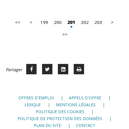
<<
<
199
200
201
202
203
>
Première
Page
Page
page
précédente
suivante
>>
Dernière
page
Partager
Partager
Voir
Imprimer
Partager




sur
sur
sur
Facebook
Twitter
LinkedIn
OFFRES D'EMPLOI
APPELS D'OFFRE
LEXIQUE
MENTIONS LÉGALES
POLITIQUE DES COOKIES
POLITIQUE DE PROTECTION DES DONNÉES
PLAN DU SITE
CONTACT