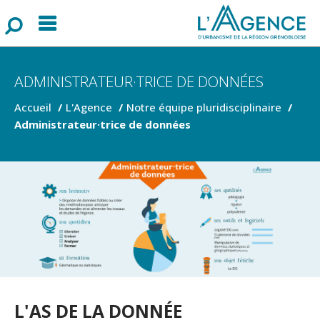
Menu
F
o
r
m
u
l
a
i
r
e
d
e
r
e
c
h
e
r
c
h
ADMINISTRATEUR·TRICE DE DONNÉES
Accueil
L'Agence
Notre équipe pluridisciplinaire
Administrateur·trice de données
L'AS DE LA DONNÉE