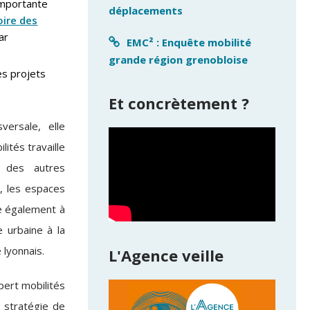
importante
déplacements
ire des
ar
EMC² : Enquête mobilité
grande région grenobloise
des projets
Et concrètement ?
versale, elle
lités travaille
s des autres
, les espaces
lle également à
e urbaine à la
e lyonnais.
L'Agence veille
pert mobilités
r stratégie de