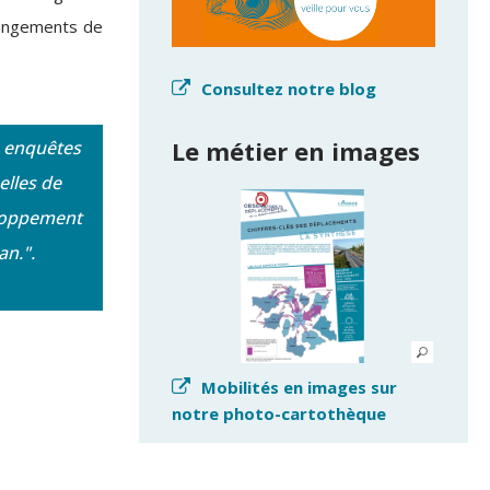
changements de
Consultez notre blog
Le métier en images
s enquêtes
elles de
loppement
an.".
Mobilités en images sur
notre photo-cartothèque