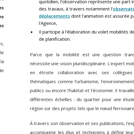
quotidien, l'observation représente une part 
es
des travaux, à travers notamment l'
observato
déplacements
dont l'animation est assurée p
ns
l'Agence,
es
Il participe à l’élaboration du volet mobilités 
de planification.
s,
le
Parce que la mobilité est une question trans
la
nécessite une vision pluridisciplinaire. L’expert mobi
de
en étroite collaboration avec ses collègue
thématiques comme l’urbanisme, l’environnement
publics ou encore l’habitat et l’économie. Il travai
différentes échelles : du quartier pour une étud
région sur des projets tels que le nœud ferroviair
À travers son observation et ses publications, l'ex
accompagne les élus et techniciens à définir leu