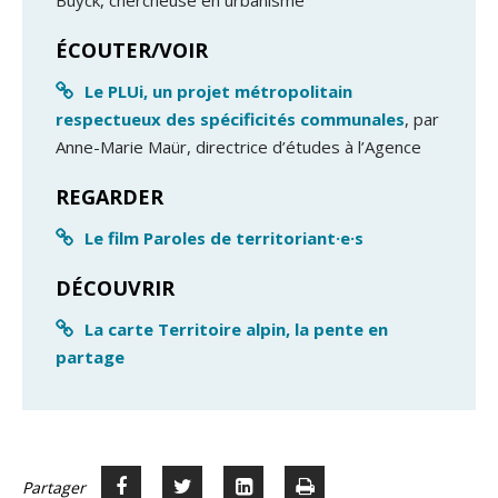
Buyck, chercheuse en urbanisme
ÉCOUTER/VOIR
Le PLUi, un projet métropolitain
respectueux des spécificités communales
, par
Anne-Marie Maür, directrice d’études à l’Agence
REGARDER
Le film Paroles de territoriant·e·s
DÉCOUVRIR
La carte Territoire alpin, la pente en
partage
Partager
Partager
Voir
Imprimer
Partager



