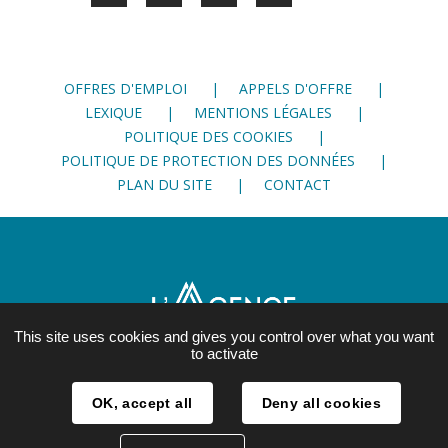
sur
sur
sur
Facebook
Twitter
LinkedIn
OFFRES D'EMPLOI
APPELS D'OFFRE
LEXIQUE
MENTIONS LÉGALES
POLITIQUE DES COOKIES
POLITIQUE DE PROTECTION DES DONNÉES
PLAN DU SITE
CONTACT
This site uses cookies and gives you control over what you want
to activate
21, rue Lesdiguières
OK, accept all
Deny all cookies
38 000 Grenoble
04 76 28 86 00