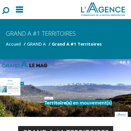
Menu
F
o
r
m
u
l
a
i
r
e
d
e
r
e
c
h
e
r
c
h
GRAND A #1 TERRITOIRES
Accueil
GRAND A
Grand A #1 Territoires