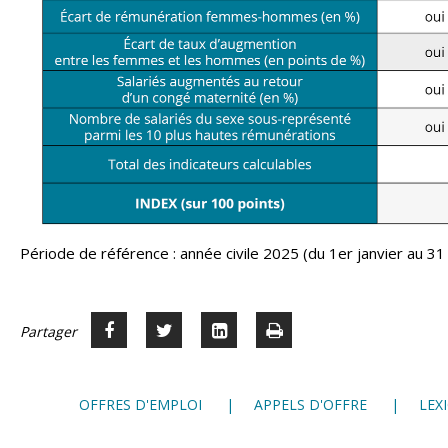
Période de référence : année civile 2025 (du 1er janvier au 
Partager
Partager
Voir
Imprimer
Partager




sur
sur
sur
Facebook
Twitter
LinkedIn
OFFRES D'EMPLOI
APPELS D'OFFRE
LEX