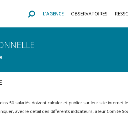
L'AGENCE
OBSERVATOIRES
RESS
e
F
o
r
m
u
l
a
i
r
e
d
e
r
e
c
h
e
r
c
h
IONNELLE
le
E
ns 50 salariés doivent calculer et publier sur leur site internet l
er, avec le détail des différents indicateurs, à leur Comité Soc