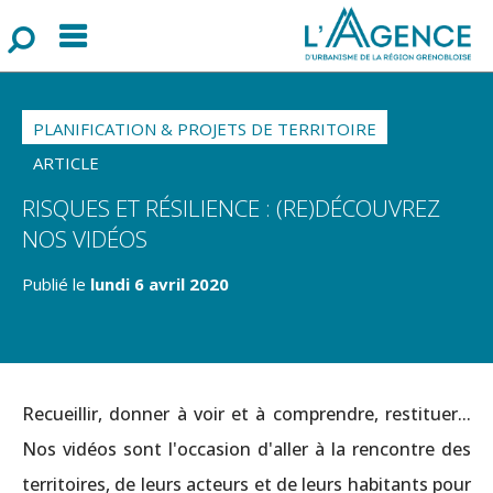
Menu
F
o
r
m
u
l
a
i
r
e
d
e
r
e
c
h
e
r
c
h
PLANIFICATION & PROJETS DE TERRITOIRE
ARTICLE
RISQUES ET RÉSILIENCE : (RE)DÉCOUVREZ
NOS VIDÉOS
Publié le
lundi 6 avril 2020
Recueillir, donner à voir et à comprendre, restituer...
Nos vidéos sont l'occasion d'aller à la rencontre des
territoires, de leurs acteurs et de leurs habitants pour