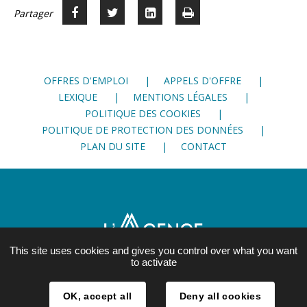
Partager
Partager
Voir
Imprimer
Partager




sur
sur
sur
Facebook
Twitter
LinkedIn
OFFRES D'EMPLOI
APPELS D'OFFRE
LEXIQUE
MENTIONS LÉGALES
POLITIQUE DES COOKIES
POLITIQUE DE PROTECTION DES DONNÉES
PLAN DU SITE
CONTACT
This site uses cookies and gives you control over what you want
to activate
21, rue Lesdiguières
OK, accept all
Deny all cookies
38 000 Grenoble