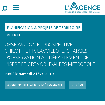
Menu
F
o
r
m
u
l
a
i
r
e
d
e
r
e
c
h
e
r
c
h
PLANIFICATION & PROJETS DE TERRITOIRE
ARTICLE
OBSERVATION ET PROSPECTIVE | L.
CHILOTTI ET P. LAVOILLOTE, CHARGÉS
D'OBSERVATION AU DÉPARTEMENT DE
L'ISÈRE ET GRENOBLE-ALPES MÉTROPOLE
Publié le
samedi 2 févr. 2019
GRENOBLE ALPES MÉTROPOLE
ISÈRE