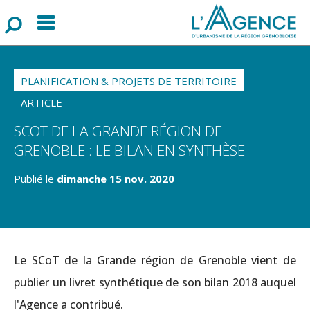
Menu
F
o
r
m
u
l
a
i
r
e
d
e
r
e
c
h
e
r
c
h
PLANIFICATION & PROJETS DE TERRITOIRE
ARTICLE
SCOT DE LA GRANDE RÉGION DE
GRENOBLE : LE BILAN EN SYNTHÈSE
Publié le
dimanche 15 nov. 2020
Le SCoT de la Grande région de Grenoble vient de
publier un livret synthétique de son bilan 2018 auquel
l'Agence a contribué.