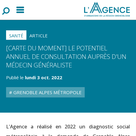
Menu
F
o
r
m
u
l
a
i
r
e
d
e
r
e
c
h
e
r
c
h
SANTÉ
ARTICLE
[CARTE DU MOMENT] LE POTENTIEL
ANNUEL DE CONSULTATION AUPRÈS D'UN
MÉDECIN GÉNÉRALISTE
Publié le
lundi 3 oct. 2022
GRENOBLE ALPES MÉTROPOLE
L'Agence a réalisé en 2022 un diagnostic social