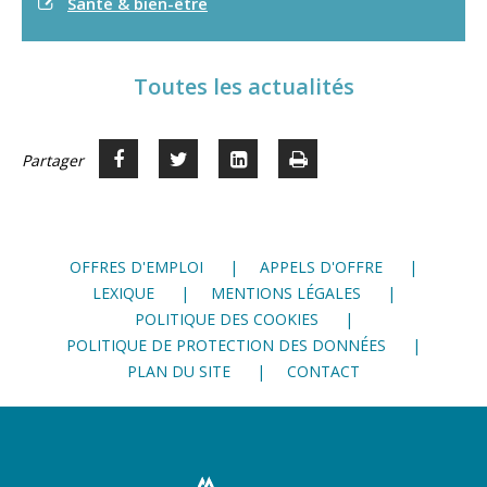
Santé & bien-être
Toutes les actualités
Partager
Partager
Voir
Imprimer
Partager




sur
sur
sur
Facebook
Twitter
LinkedIn
OFFRES D'EMPLOI
APPELS D'OFFRE
LEXIQUE
MENTIONS LÉGALES
POLITIQUE DES COOKIES
POLITIQUE DE PROTECTION DES DONNÉES
PLAN DU SITE
CONTACT