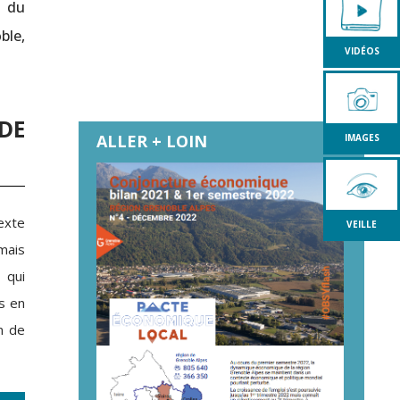
s du
ble,
VIDÉOS
DE
ALLER + LOIN
IMAGES
exte
VEILLE
mais
 qui
s en
n de