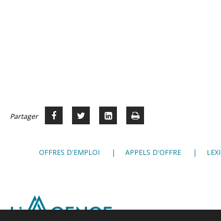
Partager
Partager
Voir
Imprimer
Partager




sur
sur
sur
Facebook
Twitter
LinkedIn
OFFRES D'EMPLOI
APPELS D'OFFRE
LEX