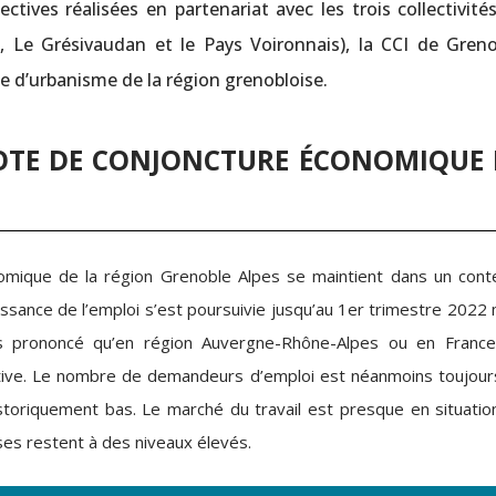
ctives réalisées en partenariat avec les trois collectivité
 Le Grésivaudan et le Pays Voironnais), la CCI de Greno
e d’urbanisme de la région grenobloise.
NOTE DE CONJONCTURE ÉCONOMIQUE 
mique de la région Grenoble Alpes se maintient dans un cont
ssance de l’emploi s’est poursuivie jusqu’au 1er trimestre 2022 
us prononcé qu’en région Auvergne-Rhône-Alpes ou en France
sitive. Le nombre de demandeurs d’emploi est néanmoins toujour
istoriquement bas. Le marché du travail est presque en situatio
ises restent à des niveaux élevés.