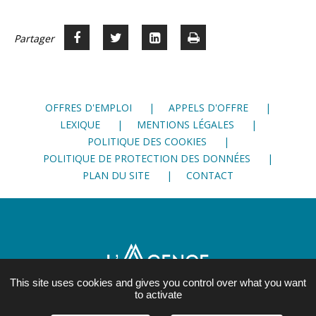
Partager
Partager
Voir
Imprimer
Partager




sur
sur
sur
Facebook
Twitter
LinkedIn
OFFRES D'EMPLOI
APPELS D'OFFRE
LEXIQUE
MENTIONS LÉGALES
POLITIQUE DES COOKIES
POLITIQUE DE PROTECTION DES DONNÉES
PLAN DU SITE
CONTACT
This site uses cookies and gives you control over what you want
to activate