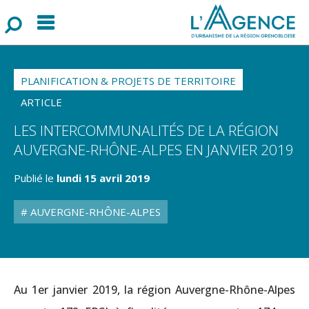
Menu
F
o
r
m
u
l
a
i
r
e
d
e
r
e
c
h
e
r
c
h
PLANIFICATION & PROJETS DE TERRITOIRE
ARTICLE
LES INTERCOMMUNALITÉS DE LA RÉGION
AUVERGNE-RHÔNE-ALPES EN JANVIER 2019
Publié le
lundi 15 avril 2019
AUVERGNE-RHÔNE-ALPES
Au 1er janvier 2019, la région Auvergne-Rhône-Alpes