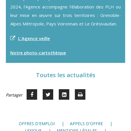
2024, l’Agence accompagne l’élaboration des PLH ou
leur mise en œuvre sur trois territoires : Grenoble-
Alpes Métropole, Pays Voironnais et Le Grésivaudan.
L'Agence veille
Notre photo-cartothèque
Toutes les actualités
Partager
Partager
Voir
Imprimer
Partager




sur
sur
sur
Facebook
Twitter
LinkedIn
OFFRES D'EMPLOI
APPELS D'OFFRE
LEXIQUE
MENTIONS LÉGALES