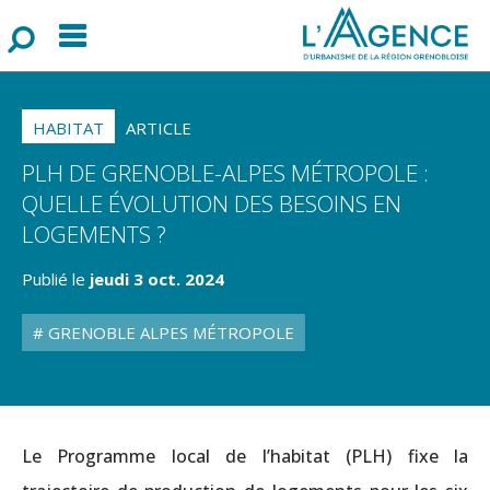
Menu
F
o
r
m
u
l
a
i
r
e
d
e
r
e
c
h
e
r
c
h
HABITAT
ARTICLE
PLH DE GRENOBLE-ALPES MÉTROPOLE :
QUELLE ÉVOLUTION DES BESOINS EN
LOGEMENTS ?
Publié le
jeudi 3 oct. 2024
GRENOBLE ALPES MÉTROPOLE
Le Programme local de l’habitat (PLH) fixe la