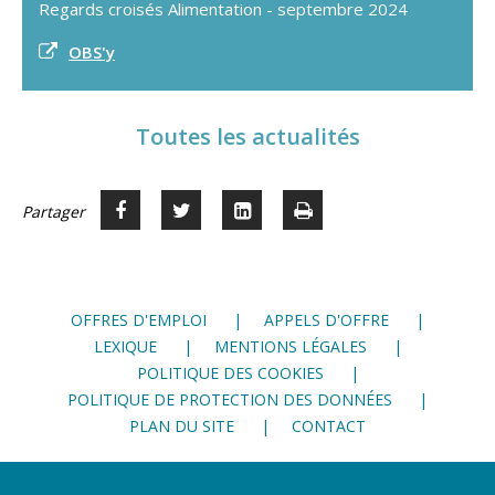
Regards croisés Alimentation - septembre 2024
OBS'y
Toutes les actualités
Partager
Partager
Voir
Imprimer
Partager




sur
sur
sur
Facebook
Twitter
LinkedIn
OFFRES D'EMPLOI
APPELS D'OFFRE
LEXIQUE
MENTIONS LÉGALES
POLITIQUE DES COOKIES
POLITIQUE DE PROTECTION DES DONNÉES
PLAN DU SITE
CONTACT