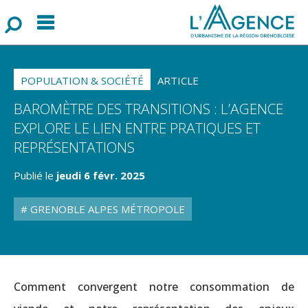
Menu
F
o
r
m
u
l
a
i
r
e
d
e
r
e
c
h
e
r
c
h
POPULATION & SOCIÉTÉ
ARTICLE
BAROMÈTRE DES TRANSITIONS : L’AGENCE
EXPLORE LE LIEN ENTRE PRATIQUES ET
REPRÉSENTATIONS
Publié le
jeudi 6 févr. 2025
GRENOBLE ALPES MÉTROPOLE
Comment convergent notre consommation de