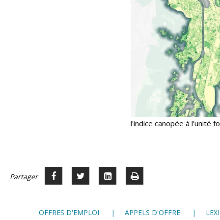
l'indice canopée à l'unité f
Partager
Partager
Voir
Imprimer
Partager




sur
sur
sur
Facebook
Twitter
LinkedIn
OFFRES D'EMPLOI
APPELS D'OFFRE
LEX