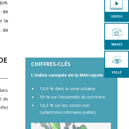
que,
n de
VIDÉOS
r le
t de
IMAGES
DE
CHIFFRES-CLÉS
VEILLE
L'indice canopée de la Métropole
18,6 % dans la zone urbaine
 dans
59 % sur l’ensemble du territoire.
lé de
16,3 % sur les zones non
ffet
cadastrées (domaine public)