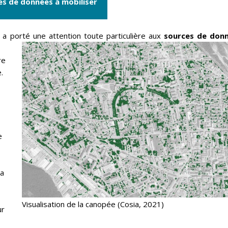
ces de données à mobiliser
 a porté une attention toute particulière aux
sources de don
re
.
s
e
 a
Visualisation de la canopée (Cosia, 2021)
ur