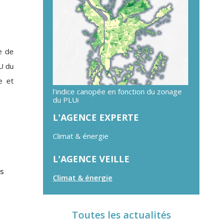
te de
AU du
e et
l'indice canopée en fonction du zonage
du PLUi
L'AGENCE EXPERTE
Climat & énergie
L'AGENCE VEILLE
es
Climat & énergie
Toutes les actualités