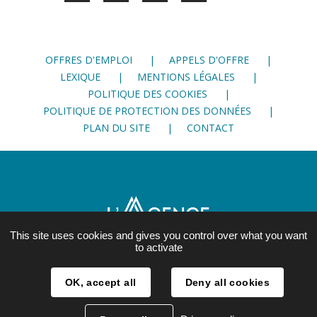
sur
sur
sur
Facebook
Twitter
LinkedIn
OFFRES D'EMPLOI
APPELS D'OFFRE
LEXIQUE
MENTIONS LÉGALES
POLITIQUE DES COOKIES
POLITIQUE DE PROTECTION DES DONNÉES
PLAN DU SITE
CONTACT
This site uses cookies and gives you control over what you want
to activate
21, rue Lesdiguières
OK, accept all
Deny all cookies
38 000 Grenoble
04 76 28 86 00