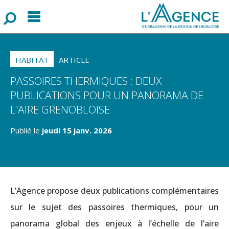
Menu
F
o
r
m
u
l
a
i
r
e
d
e
r
e
c
h
e
r
c
h
HABITAT
ARTICLE
PASSOIRES THERMIQUES : DEUX
PUBLICATIONS POUR UN PANORAMA DE
L'AIRE GRENOBLOISE
Publié le
jeudi 15 janv. 2026
L’Agence propose deux publications complémentaires
sur le sujet des passoires thermiques, pour un
panorama global des enjeux à l’échelle de l’aire