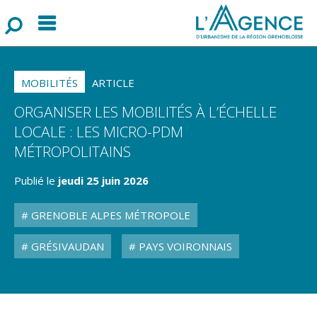
Menu
F
o
r
m
u
l
a
i
r
e
d
e
r
e
c
h
e
r
c
h
MOBILITÉS
ARTICLE
ORGANISER LES MOBILITÉS À L’ÉCHELLE
LOCALE : LES MICRO-PDM
MÉTROPOLITAINS
Publié le
jeudi 25 juin 2026
GRENOBLE ALPES MÉTROPOLE
GRÉSIVAUDAN
PAYS VOIRONNAIS