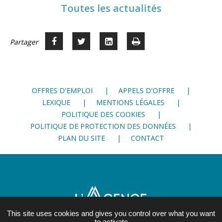
Toutes les actualités
Partager
Partager
Voir
Imprimer
Partager




sur
sur
sur
Facebook
Twitter
LinkedIn
OFFRES D'EMPLOI
APPELS D'OFFRE
LEXIQUE
MENTIONS LÉGALES
POLITIQUE DES COOKIES
POLITIQUE DE PROTECTION DES DONNÉES
PLAN DU SITE
CONTACT
This site uses cookies and gives you control over what you want
to activate