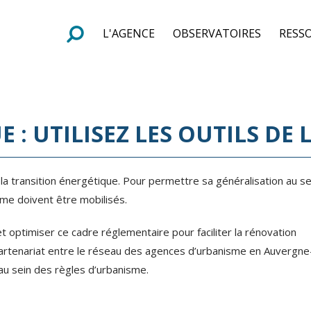
L'AGENCE
OBSERVATOIRES
RESS
e
F
o
r
m
u
l
a
i
r
e
d
e
r
e
c
h
e
r
c
h
: UTILISEZ LES OUTILS DE
a transition énergétique. Pour permettre sa généralisation au se
sme doivent être mobilisés.
 optimiser ce cadre réglementaire pour faciliter la rénovation
 partenariat entre le réseau des agences d’urbanisme en Auvergn
 au sein des règles d’urbanisme.