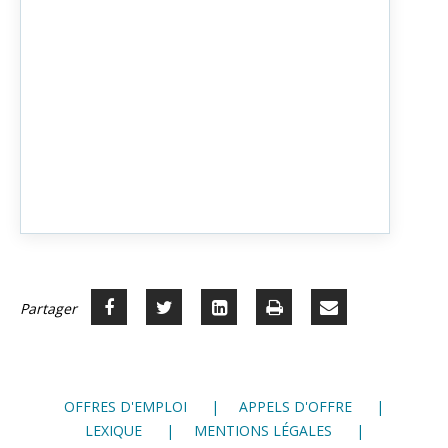
Partager
Partager
Voir
Imprimer
Partager
Partager





sur
sur
sur
par
Facebook
Twitter
LinkedIn
mail
OFFRES D'EMPLOI
APPELS D'OFFRE
LEXIQUE
MENTIONS LÉGALES