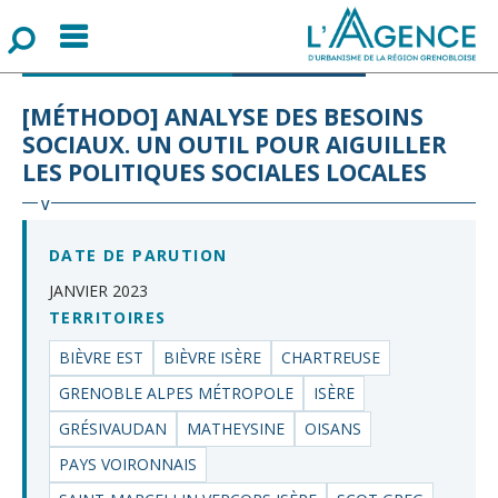
Menu
F
o
r
m
u
l
a
i
r
e
d
e
r
e
c
h
e
r
c
h
POPULATION & SOCIÉTÉ
PUBLICATION
[MÉTHODO] ANALYSE DES BESOINS
SOCIAUX. UN OUTIL POUR AIGUILLER
LES POLITIQUES SOCIALES LOCALES
DATE DE PARUTION
JANVIER 2023
TERRITOIRES
BIÈVRE EST
BIÈVRE ISÈRE
CHARTREUSE
GRENOBLE ALPES MÉTROPOLE
ISÈRE
GRÉSIVAUDAN
MATHEYSINE
OISANS
PAYS VOIRONNAIS