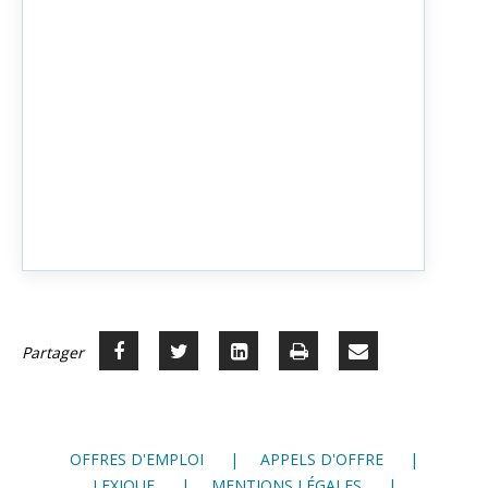
Partager
Partager
Voir
Imprimer
Partager
Partager





sur
sur
sur
par
Facebook
Twitter
LinkedIn
mail
OFFRES D'EMPLOI
APPELS D'OFFRE
LEXIQUE
MENTIONS LÉGALES