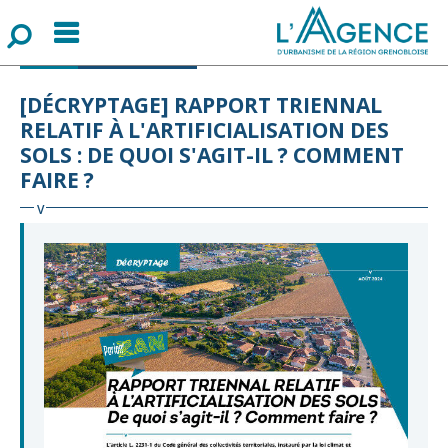
Menu
F
o
r
m
u
l
a
i
r
e
d
e
r
e
c
h
e
r
c
h
ZAN
PUBLICATION
[DÉCRYPTAGE] RAPPORT TRIENNAL
RELATIF À L'ARTIFICIALISATION DES
SOLS : DE QUOI S'AGIT-IL ? COMMENT
FAIRE ?