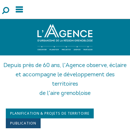
Menu
F
o
r
m
u
l
a
i
r
e
d
e
r
e
c
h
e
r
c
h
Depuis près de 60 ans, l'Agence observe, éclaire
et accompagne le développement des
territoires
de l'aire grenobloise
PLANIFICATION & PROJETS DE TERRITOIRE
PUBLICATION