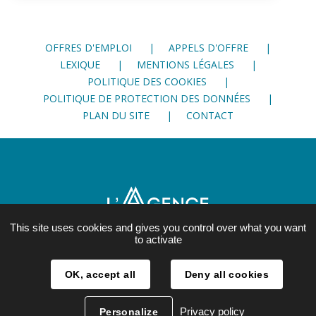
OFFRES D'EMPLOI
APPELS D'OFFRE
LEXIQUE
MENTIONS LÉGALES
POLITIQUE DES COOKIES
POLITIQUE DE PROTECTION DES DONNÉES
PLAN DU SITE
CONTACT
This site uses cookies and gives you control over what you want
to activate
21, rue Lesdiguières
OK, accept all
Deny all cookies
38 000 Grenoble
04 76 28 86 00
Privacy policy
Personalize