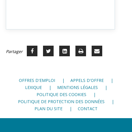
Partager
Partager
Voir
Imprimer
Partager
Partager





sur
sur
sur
par
Facebook
Twitter
LinkedIn
mail
OFFRES D'EMPLOI
APPELS D'OFFRE
LEXIQUE
MENTIONS LÉGALES
POLITIQUE DES COOKIES
POLITIQUE DE PROTECTION DES DONNÉES
PLAN DU SITE
CONTACT