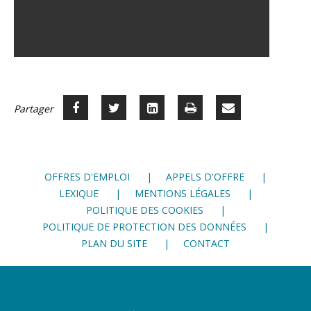
Partager
Partager
Voir
Imprimer
Partager
Partager





sur
sur
sur
par
Facebook
Twitter
LinkedIn
mail
OFFRES D'EMPLOI
APPELS D'OFFRE
LEXIQUE
MENTIONS LÉGALES
POLITIQUE DES COOKIES
POLITIQUE DE PROTECTION DES DONNÉES
PLAN DU SITE
CONTACT