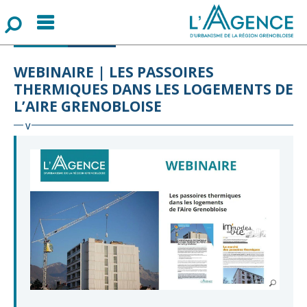
Menu
F
o
r
m
u
l
a
i
r
e
d
e
r
e
c
h
e
r
c
h
CLIMAT
VIDÉO
WEBINAIRE | LES PASSOIRES
THERMIQUES DANS LES LOGEMENTS DE
L’AIRE GRENOBLOISE