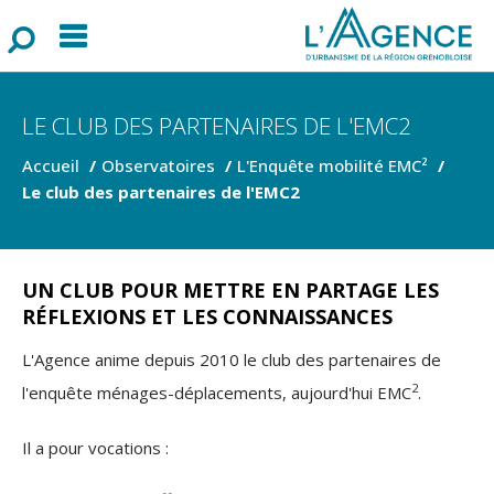
Menu
F
o
r
m
u
l
a
i
r
e
d
e
r
e
c
h
e
r
c
h
LE CLUB DES PARTENAIRES DE L'EMC2
Accueil
Observatoires
L'Enquête mobilité EMC²
Le club des partenaires de l'EMC2
UN CLUB POUR METTRE EN PARTAGE LES
RÉFLEXIONS ET LES CONNAISSANCES
L'Agence anime depuis 2010 le club des partenaires de
2
l'enquête ménages-déplacements, aujourd'hui EMC
.
Il a pour vocations :