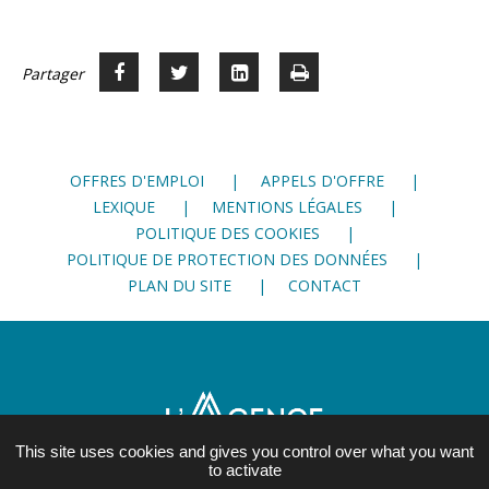
Partager
Partager
Voir
Imprimer
Partager




sur
sur
sur
Facebook
Twitter
LinkedIn
OFFRES D'EMPLOI
APPELS D'OFFRE
LEXIQUE
MENTIONS LÉGALES
POLITIQUE DES COOKIES
POLITIQUE DE PROTECTION DES DONNÉES
PLAN DU SITE
CONTACT
This site uses cookies and gives you control over what you want
to activate