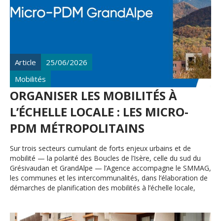
Article
25/06/2026
Mobilités
ORGANISER LES MOBILITÉS À
L’ÉCHELLE LOCALE : LES MICRO-
PDM MÉTROPOLITAINS
Sur trois secteurs cumulant de forts enjeux urbains et de
mobilité — la polarité des Boucles de l’Isère, celle du sud du
Grésivaudan et GrandAlpe — l’Agence accompagne le SMMAG,
les communes et les intercommunalités, dans l’élaboration de
démarches de planification des mobilités à l’échelle locale,
appelées « feuilles de route mobilité » ou « micro-PDM ».
L’objectif, mettre en cohérence les actions portées par les
différents acteurs, les hiérarchiser et les phaser, en identifiant,