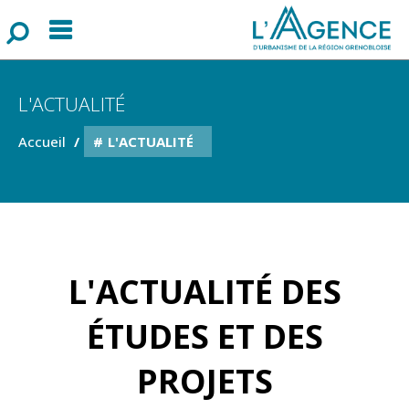
Menu
F
o
r
m
u
l
a
i
r
e
d
e
r
e
c
h
e
r
c
h
L'ACTUALITÉ
Accueil
L'ACTUALITÉ
L'ACTUALITÉ DES
ÉTUDES ET DES
PROJETS