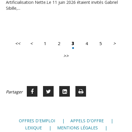
Artificialisation Nette.Le 11 juin 2026 étaient invités Gabriel
Sibille,...
<<
<
1
2
3
4
5
>
Première
Page
Page
page
précédente
suivante
>>
Dernière
page
Partager
Partager
Voir
Imprimer
Partager




sur
sur
sur
Facebook
Twitter
LinkedIn
OFFRES D'EMPLOI
APPELS D'OFFRE
LEXIQUE
MENTIONS LÉGALES