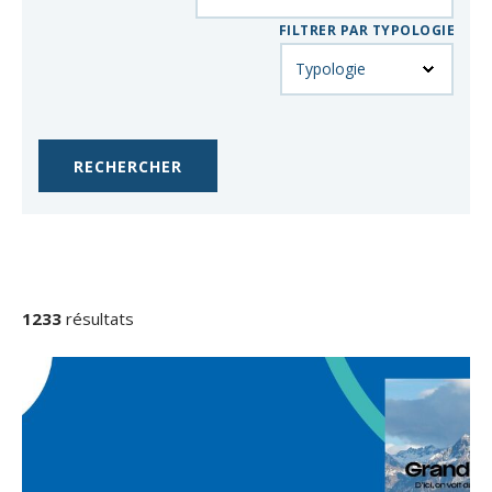
FILTRER PAR TYPOLOGIE
RÉSULTATS
DE
1233
résultats
LA
RECHERCHE