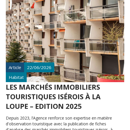
si nécessaire, les besoins d’études ou d’interventions
complémentaires afin de mieux prendre en compte l’ensemble
des modes de déplacement.
Article
22/06/2026
Habitat
LES MARCHÉS IMMOBILIERS
TOURISTIQUES ISÉROIS À LA
LOUPE – EDITION 2025
Depuis 2023, l’Agence renforce son expertise en matière
d'observation touristique avec la publication de fiches
d'analyse des marchés immobiliers touristiques isérois, à