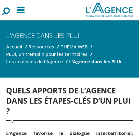
Menu
F
o
r
m
u
l
a
i
r
e
d
e
r
e
c
h
e
r
c
h
L'AGENCE DANS LES PLUI
Accueil
Ressources
THEMA WEB
PLUi, un tremplin pour les territoires
Les coulisses de l'Agence
L'Agence dans les PLUi
QUELS APPORTS DE L’AGENCE
DANS LES ÉTAPES-CLÉS D’UN PLUI
?
L’Agence favorise le dialogue interterritorial,