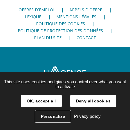
Facebook
Twitter
LinkedIn
OFFRES D'EMPLOI
APPELS D'OFFRE
LEXIQUE
MENTIONS LÉGALES
POLITIQUE DES COOKIES
POLITIQUE DE PROTECTION DES DONNÉES
PLAN DU SITE
CONTACT
This site uses cookies and gives you control over what you want
to activate
21, rue Lesdiguières
OK, accept all
Deny all cookies
38 000 Grenoble
04 76 28 86 00
Privacy policy
Personalize