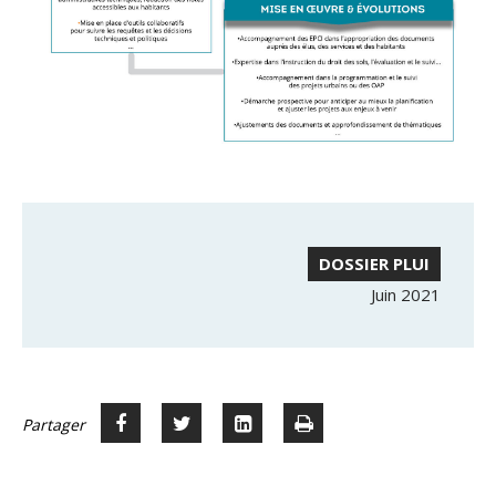
DOSSIER PLUI
Juin 2021
Partager
Partager
Voir
Imprimer
Partager




sur
sur
sur