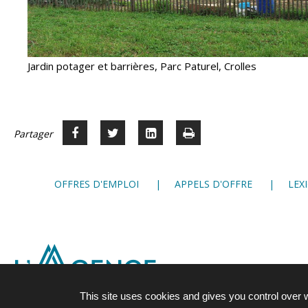
Jardin potager et barrières, Parc Paturel, Crolles
Partager
Partager
Voir
Imprimer
Partager




sur
sur
sur
Facebook
Twitter
LinkedIn
OFFRES D'EMPLOI
APPELS D'OFFRE
LEX
This site uses cookies and gives you control over 