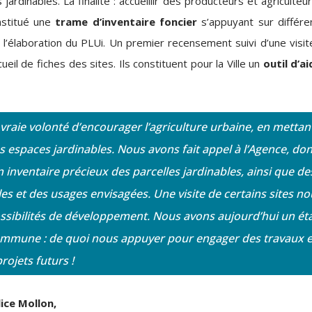
rdinables. La finalité : accueillir des producteurs et agriculteu
onstitué une
trame d’inventaire foncier
s’appuyant sur différe
 l’élaboration du PLUi. Un premier recensement suivi d’une visit
eil de fiches des sites. Ils constituent pour la Ville un
outil d’ai
 vraie volonté d’encourager l’agriculture urbaine, en mettan
 espaces jardinables. Nous avons fait appel à l’Agence, don
un inventaire précieux des parcelles jardinables, ainsi que de
les et des usages envisagées. Une visite de certains sites no
possibilités de développement. Nous avons aujourd’hui un ét
commune : de quoi nous appuyer pour engager des travaux e
rojets futurs !
lice Mollon,