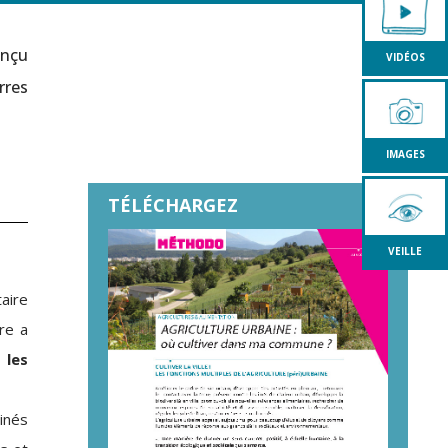
onçu
VIDÉOS
rres
IMAGES
TÉLÉCHARGEZ
VEILLE
aire
vre a
 les
dinés