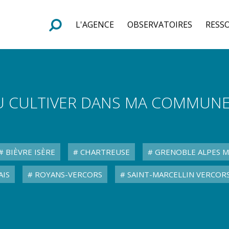
L'AGENCE
OBSERVATOIRES
RESS
e
F
o
r
m
u
l
a
i
r
e
d
e
r
e
c
h
e
r
c
h
OÙ CULTIVER DANS MA COMMUNE
BIÈVRE ISÈRE
CHARTREUSE
GRENOBLE ALPES 
AIS
ROYANS-VERCORS
SAINT-MARCELLIN VERCORS