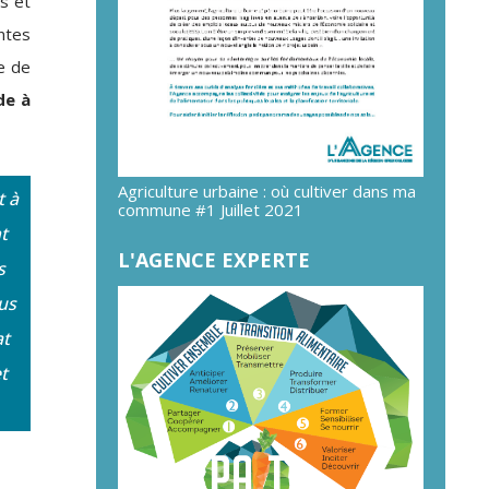
rs et
ntes
e de
de à
Agriculture urbaine : où cultiver dans ma
t à
commune #1 Juillet 2021
t
L'AGENCE EXPERTE
s
us
at
t