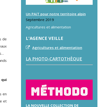
Un PAiT pour notre territoire alpin
Septembre 2019
Agricultures et alimentation
L'AGENCE VEILLE
ts de
eaux
Agricultures et alimentation
és…
LA PHOTO-CARTOTHÈQUE
ands
 qui
es en
e et
LA NOUVELLE COLLECTION DE