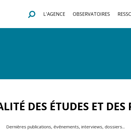
L'AGENCE
OBSERVATOIRES
RESS
e
F
o
r
m
u
l
a
i
r
e
d
e
r
e
c
h
e
r
c
h
LITÉ DES ÉTUDES ET DES
Dernières publications, événements, interviews, dossiers...