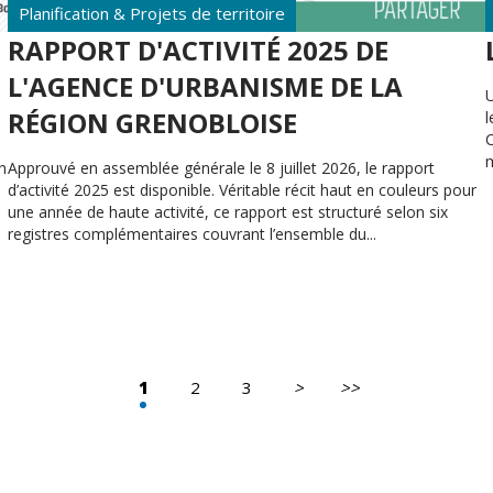
Planification & Projets de territoire
RAPPORT D'ACTIVITÉ 2025 DE
L'AGENCE D'URBANISME DE LA
U
RÉGION GRENOBLOISE
l
n
Approuvé en assemblée générale le 8 juillet 2026, le rapport
d’activité 2025 est disponible. Véritable récit haut en couleurs pour
une année de haute activité, ce rapport est structuré selon six
registres complémentaires couvrant l’ensemble du...
1
2
3
>
>>
Page
Dernière
suivante
page