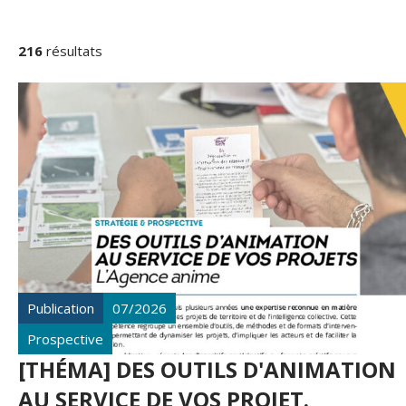
RÉSULTATS
DE
216
résultats
LA
RECHERCHE
Publication
07/2026
Prospective
[THÉMA] DES OUTILS D'ANIMATION
AU SERVICE DE VOS PROJET.