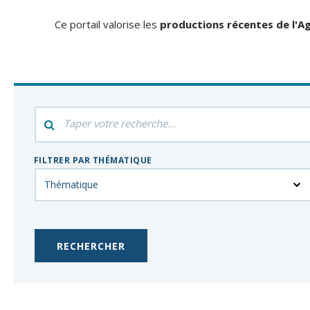
Ce portail valorise les
productions récentes de l'Ag
Filtrer
par
mot-
FILTRER PAR THÉMATIQUE
clés