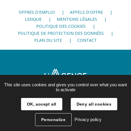
Facebook
Twitter
LinkedIn
OFFRES D'EMPLOI
APPELS D'OFFRE
LEXIQUE
MENTIONS LÉGALES
POLITIQUE DES COOKIES
POLITIQUE DE PROTECTION DES DONNÉES
PLAN DU SITE
CONTACT
This site uses cookies and gives you control over what you want
to activate
21, rue Lesdiguières
OK, accept all
Deny all cookies
38 000 Grenoble
04 76 28 86 00
Privacy policy
Personalize