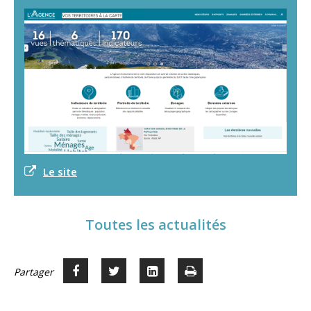
Le site
Toutes les actualités
Partager
Partager
Voir
Imprimer
Partager




sur
sur
sur