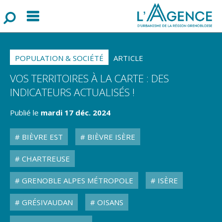
Menu
F
o
r
m
u
l
a
i
r
e
d
e
r
e
c
h
e
r
c
h
POPULATION & SOCIÉTÉ
ARTICLE
VOS TERRITOIRES À LA CARTE : DES
INDICATEURS ACTUALISÉS !
Publié le
mardi 17 déc. 2024
BIÈVRE EST
BIÈVRE ISÈRE
CHARTREUSE
GRENOBLE ALPES MÉTROPOLE
ISÈRE
GRÉSIVAUDAN
OISANS