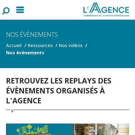
Menu
F
o
r
m
u
l
a
i
r
e
d
e
r
e
c
h
e
r
c
h
NOS ÉVÈNEMENTS
Accueil
Ressources
Nos vidéos
Nos évènements
RETROUVEZ LES REPLAYS DES
ÉVÈNEMENTS ORGANISÉS À
L'AGENCE