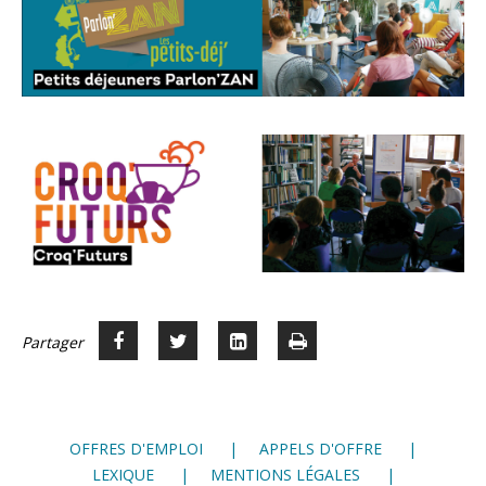
Partager
Partager
Voir
Imprimer
Partager




sur
sur
sur
Facebook
Twitter
LinkedIn
OFFRES D'EMPLOI
APPELS D'OFFRE
LEXIQUE
MENTIONS LÉGALES