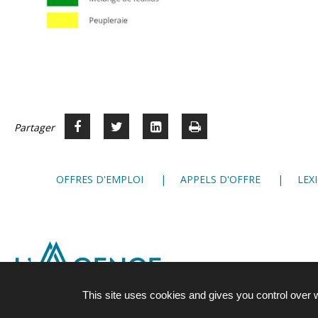
Partager
Partager
Voir
Imprimer
Partager




sur
sur
sur
Facebook
Twitter
LinkedIn
OFFRES D'EMPLOI
APPELS D'OFFRE
LEX
This site uses cookies and gives you control over 