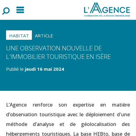
Menu
F
o
r
m
u
l
a
i
r
e
d
e
r
e
c
h
e
r
c
h
HABITAT
ARTICLE
UNE OBSERVATION NOUVELLE DE
L'IMMOBILIER TOURISTIQUE EN ISÈRE
Publié le
jeudi 16 mai 2024
L’Agence renforce son expertise en matière
d’observation touristique avec le déploiement d'une
méthode d’analyse et de géolocalisation des
hébergements touristiques. La base HEBto, base de