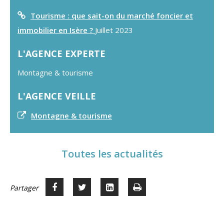
Tourisme : que sait-on du marché foncier et
immobilier en Isère ?
Juillet 2023
L'AGENCE EXPERTE
Montagne & tourisme
L'AGENCE VEILLE
Montagne & tourisme
Toutes les actualités
Partager
Partager
Voir
Imprimer
Partager




sur
sur
sur
Facebook
Twitter
LinkedIn