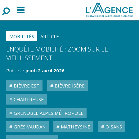
Menu
F
o
r
m
u
l
a
i
r
e
d
e
r
e
c
h
e
r
c
h
MOBILITÉS
ARTICLE
ENQUÊTE MOBILITÉ : ZOOM SUR LE
VIEILLISSEMENT
Publié le
jeudi 2 avril 2026
BIÈVRE EST
BIÈVRE ISÈRE
CHARTREUSE
GRENOBLE ALPES MÉTROPOLE
GRÉSIVAUDAN
MATHEYSINE
OISANS