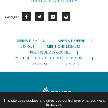
Toutes les actualités
Partager
Partager
Voir
Imprimer
Partager




sur
sur
sur
Facebook
Twitter
LinkedIn
OFFRES D'EMPLOI
APPELS D'OFFRE
LEXIQUE
MENTIONS LÉGALES
POLITIQUE DES COOKIES
POLITIQUE DE PROTECTION DES DONNÉES
PLAN DU SITE
CONTACT
This site uses cookies and gives you control over what you want
to activate