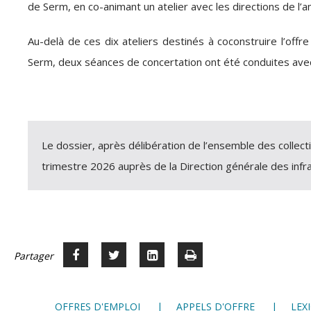
de Serm, en co-animant un atelier avec les directions de l
Au-delà de ces dix ateliers destinés à coconstruire l’of
Serm, deux séances de concertation ont été conduites ave
Le dossier, après délibération de l’ensemble des collec
trimestre 2026 auprès de la Direction générale des infr
Partager
Partager
Voir
Imprimer
Partager




sur
sur
sur
Facebook
Twitter
LinkedIn
OFFRES D'EMPLOI
APPELS D'OFFRE
LEX