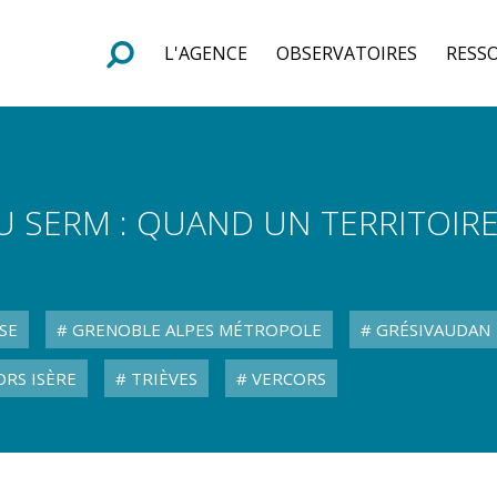
L'AGENCE
OBSERVATOIRES
RESS
e
F
o
r
m
u
l
a
i
r
e
d
e
r
e
c
h
e
r
c
h
 AU SERM : QUAND UN TERRITOI
SE
GRENOBLE ALPES MÉTROPOLE
GRÉSIVAUDAN
RS ISÈRE
TRIÈVES
VERCORS