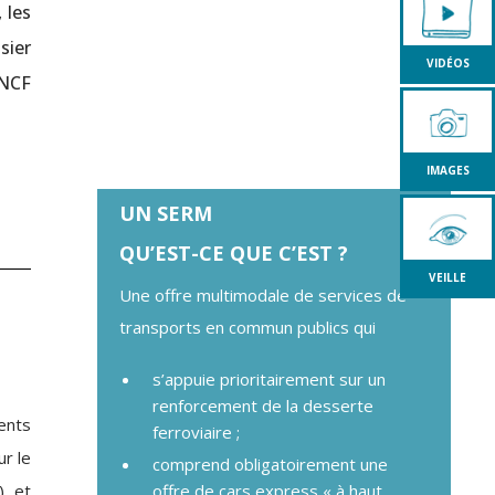
 les
sier
VIDÉOS
SNCF
IMAGES
UN SERM
QU’EST-CE QUE C’EST ?
VEILLE
Une offre multimodale de services de
transports en commun publics qui
s’appuie prioritairement sur un
renforcement de la desserte
ents
ferroviaire ;
ur le
comprend obligatoirement une
, et
offre de cars express « à haut