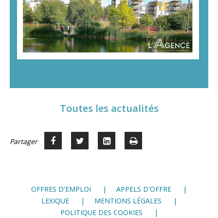
Toutes les actualités
Partager
Partager
Voir
Imprimer
Partager




sur
sur
sur
Facebook
Twitter
LinkedIn
OFFRES D'EMPLOI
APPELS D'OFFRE
LEXIQUE
MENTIONS LÉGALES
POLITIQUE DES COOKIES