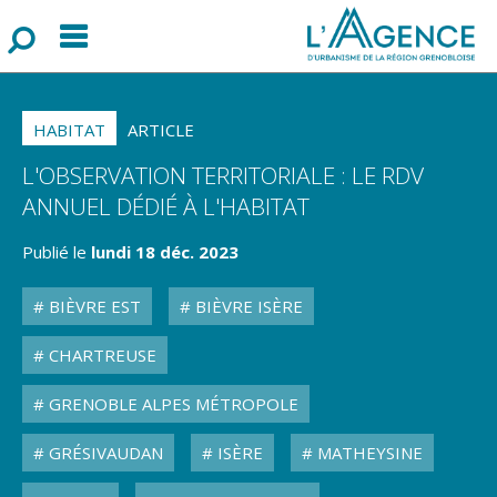
Menu
F
o
r
m
u
l
a
i
r
e
d
e
r
e
c
h
e
r
c
h
HABITAT
ARTICLE
L'OBSERVATION TERRITORIALE : LE RDV
ANNUEL DÉDIÉ À L'HABITAT
Publié le
lundi 18 déc. 2023
BIÈVRE EST
BIÈVRE ISÈRE
CHARTREUSE
GRENOBLE ALPES MÉTROPOLE
GRÉSIVAUDAN
ISÈRE
MATHEYSINE