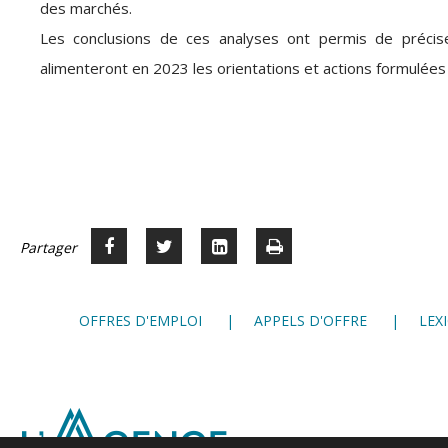
des marchés.
Les conclusions de ces analyses ont permis de préciser
alimenteront en 2023 les orientations et actions formulé
Partager
Partager
Voir
Imprimer
Partager




sur
sur
sur
Facebook
Twitter
LinkedIn
OFFRES D'EMPLOI
APPELS D'OFFRE
LEX