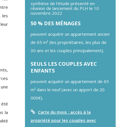
synthèse de l'étude présenté en
ntre
réunion de lancement du PLH le 10
novembre 2022
 les
50 % DES MÉNAGES
leur
peuvent acquérir un appartement ancien
de 65 m² (les propriétaires, les plus de
30 ans et les couples principalement).
SEULS LES COUPLES AVEC
nts,
ENFANTS
rces
peuvent acquérir un appartement de 65
 une
m² dans le neuf (avec un apport de 20
000€).
 été
Carte du mois : accès à la
s la
propriété pour les couples avec
ilité