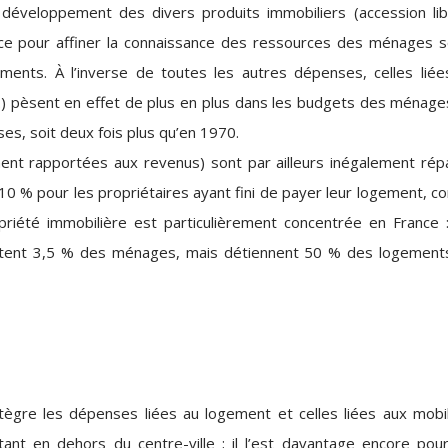
au développement des divers produits immobiliers (accession lib
Agence pour affiner la connaissance des ressources des ménages s
ogements. À l’inverse de toutes les autres dépenses, celles liée
tc.) pèsent en effet de plus en plus dans les budgets des ménage
es, soit deux fois plus qu’en 1970.
nt rapportées aux revenus) sont par ailleurs inégalement répa
 10 % pour les propriétaires ayant fini de payer leur logement, c
priété immobilière est particulièrement concentrée en France :
ntent 3,5 % des ménages, mais détiennent 50 % des logement
ntègre les dépenses liées au logement et celles liées aux mobil
ant en dehors du centre-ville ; il l’est davantage encore pour