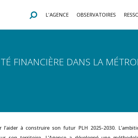
L'AGENCE
OBSERVATOIRES
RESS
e
F
o
r
m
u
l
a
i
r
e
d
e
r
e
c
h
e
r
c
h
LITÉ FINANCIÈRE DANS LA MÉTR
 l’aider à construire son futur PLH 2025-2030. L’ambiti
s sur son territoire. L’Agence a développé une méthodol