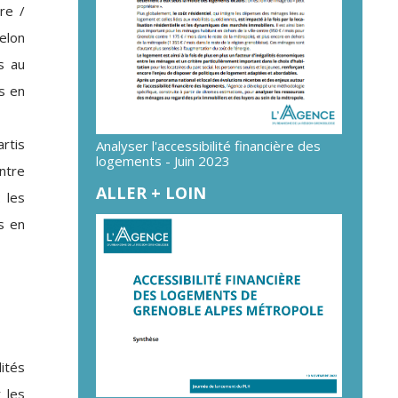
re /
elon
s au
s en
rtis
Analyser l'accessibilité financière des
logements - Juin 2023
ontre
ALLER + LOIN
 les
s en
ités
 les