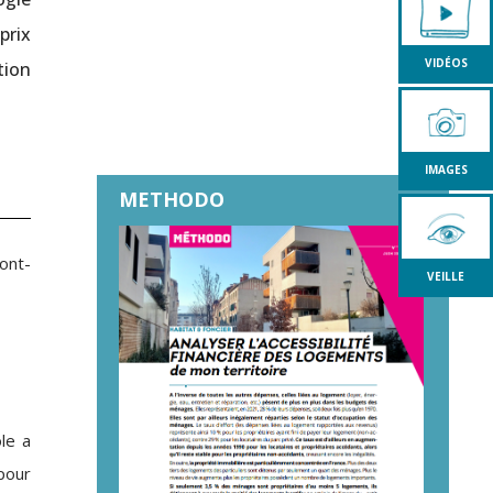
prix
VIDÉOS
tion
IMAGES
METHODO
ont-
VEILLE
le a
 pour