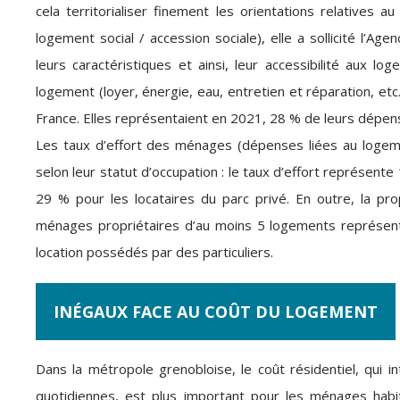
cela territorialiser finement les orientations relatives 
logement social / accession sociale), elle a sollicité l’
leurs caractéristiques et ainsi, leur accessibilité aux l
logement (loyer, énergie, eau, entretien et réparation, e
France. Elles représentaient en 2021, 28 % de leurs dépens
Les taux d’effort des ménages (dépenses liées au logeme
selon leur statut d’occupation : le taux d’effort représente
29 % pour les locataires du parc privé. En outre, la pro
ménages propriétaires d’au moins 5 logements représe
location possédés par des particuliers.
INÉGAUX FACE AU COÛT DU LOGEMENT
Dans la métropole grenobloise, le coût résidentiel, qui i
quotidiennes, est plus important pour les ménages habit