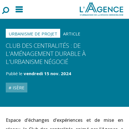
Menu
F
o
r
m
u
l
a
i
r
e
d
e
r
e
c
h
e
r
c
h
URBANISME DE PROJET
ARTICLE
CLUB DES CENTRALITÉS : DE
L'AMÉNAGEMENT DURABLE À
L'URBANISME NÉGOCIÉ
Publié le
vendredi 15 nov. 2024
ISÈRE
Espace d’échanges d’expériences et de mise en