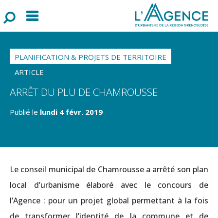
Menu
F
o
r
m
u
l
a
i
r
e
d
e
r
e
c
h
e
r
c
h
PLANIFICATION & PROJETS DE TERRITOIRE
ARTICLE
ARRÊT DU PLU DE CHAMROUSSE
Publié le
lundi 4 févr. 2019
Le conseil municipal de Chamrousse a arrêté son plan
local d’urbanisme élaboré avec le concours de
l’Agence : pour un projet global permettant à la fois
de transformer l’identité de la commune et de