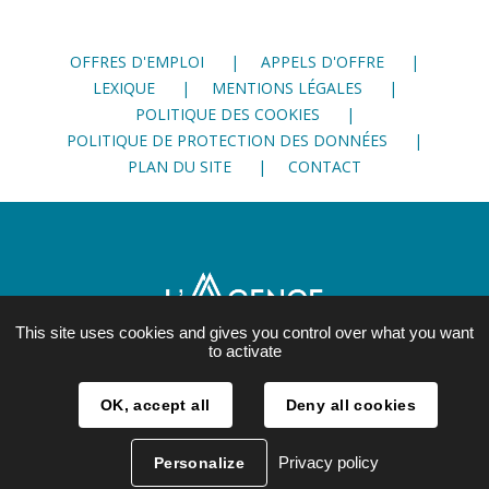
Facebook
Twitter
LinkedIn
OFFRES D'EMPLOI
APPELS D'OFFRE
LEXIQUE
MENTIONS LÉGALES
POLITIQUE DES COOKIES
POLITIQUE DE PROTECTION DES DONNÉES
PLAN DU SITE
CONTACT
This site uses cookies and gives you control over what you want
to activate
21, rue Lesdiguières
OK, accept all
Deny all cookies
38 000 Grenoble
04 76 28 86 00
Privacy policy
Personalize