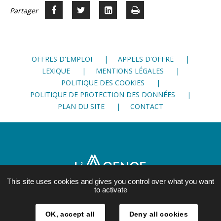
Partager
Partager
Voir
Imprimer
Partager




sur
sur
sur
Facebook
Twitter
LinkedIn
OFFRES D'EMPLOI
APPELS D'OFFRE
LEXIQUE
MENTIONS LÉGALES
POLITIQUE DES COOKIES
POLITIQUE DE PROTECTION DES DONNÉES
PLAN DU SITE
CONTACT
This site uses cookies and gives you control over what you want
to activate
21, rue Lesdiguières
OK, accept all
Deny all cookies
38 000 Grenoble