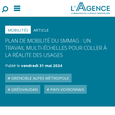
Menu
F
o
r
m
u
l
a
i
r
e
d
e
r
e
c
h
e
r
c
h
MOBILITÉS
ARTICLE
PLAN DE MOBILITÉ DU SMMAG : UN
TRAVAIL MULTI-ÉCHELLES POUR COLLER À
LA RÉALITE DES USAGES
Publié le
vendredi 31 mai 2024
GRENOBLE ALPES MÉTROPOLE
GRÉSIVAUDAN
PAYS VOIRONNAIS