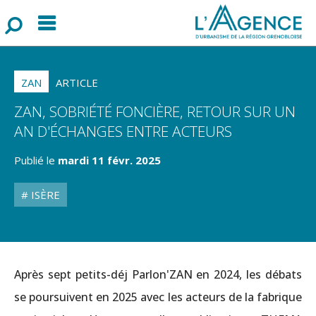
Menu
F
o
r
m
u
l
a
i
r
e
d
e
r
e
c
h
e
r
c
h
ZAN
ARTICLE
ZAN, SOBRIÉTÉ FONCIÈRE, RETOUR SUR UN
AN D'ÉCHANGES ENTRE ACTEURS
Publié le
mardi 11 févr. 2025
ISÈRE
Après sept petits-déj Parlon'ZAN en 2024, les débats
se poursuivent en 2025 avec les acteurs de la fabrique