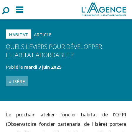
Menu
F
o
r
m
u
l
a
i
r
e
d
e
r
e
c
h
e
r
c
h
HABITAT
ARTICLE
QUELS LEVIERS POUR DÉVELOPPER
L'HABITAT ABORDABLE ?
Publié le
mardi 3 juin 2025
ISÈRE
Le prochain atelier foncier habitat de l'OFPI
(Observatoire foncier partenarial de l'Isère) portera