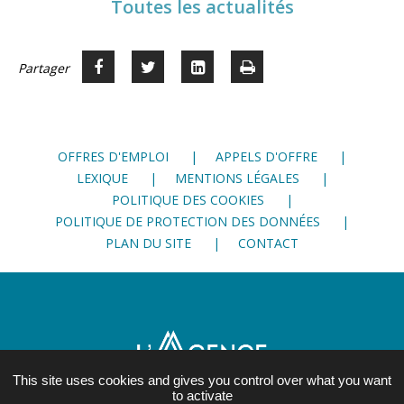
Toutes les actualités
Partager
Partager
Voir
Imprimer
Partager




sur
sur
sur
Facebook
Twitter
LinkedIn
OFFRES D'EMPLOI
APPELS D'OFFRE
LEXIQUE
MENTIONS LÉGALES
POLITIQUE DES COOKIES
POLITIQUE DE PROTECTION DES DONNÉES
PLAN DU SITE
CONTACT
This site uses cookies and gives you control over what you want
to activate