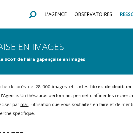
L'AGENCE
OBSERVATOIRES
RESS
e
F
o
r
m
u
l
a
i
r
e
d
e
r
e
c
h
e
r
c
h
AISE EN IMAGES
Le SCoT de l'aire gapençaise en images
riche de près de 28 000 images et cartes
libres de droit en
 l'Agence. Un thésaurus performant permet d'affiner les recherches
éciser par
mail
l'utilisation que vous souhaitez en faire et de men
erche spécifique.