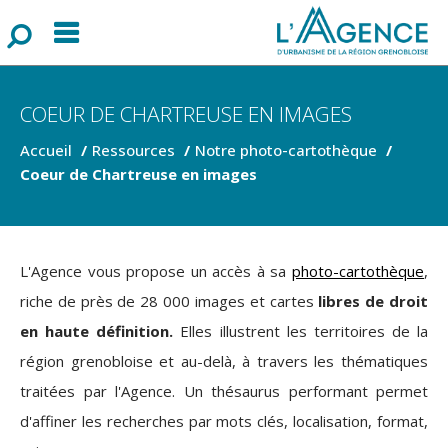
Menu
F
o
r
m
u
l
a
i
r
e
d
e
r
e
c
h
e
r
c
h
COEUR DE CHARTREUSE EN IMAGES
Accueil
Ressources
Notre photo-cartothèque
Coeur de Chartreuse en images
L'Agence vous propose un accès à sa
photo-cartothèque
,
riche de près de 28 000 images et cartes
libres de droit
en haute définition.
Elles illustrent les territoires de la
région grenobloise et au-delà, à travers les thématiques
traitées par l'Agence. Un thésaurus performant permet
d'affiner les recherches par mots clés, localisation, format,