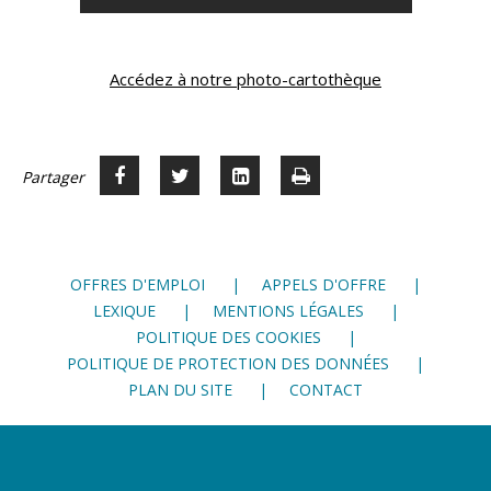
Accédez à notre photo-cartothèque
Partager
Partager
Voir
Imprimer
Partager




sur
sur
sur
Facebook
Twitter
LinkedIn
OFFRES D'EMPLOI
APPELS D'OFFRE
LEXIQUE
MENTIONS LÉGALES
POLITIQUE DES COOKIES
POLITIQUE DE PROTECTION DES DONNÉES
PLAN DU SITE
CONTACT