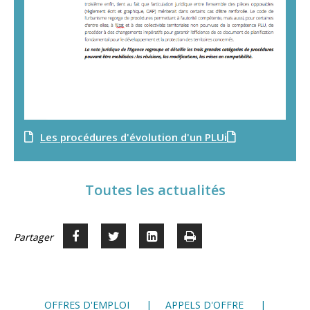
Les procédures d'évolution d'un PLUi
Toutes les actualités
Partager
Partager
Voir
Imprimer
Partager




sur
sur
sur
Facebook
Twitter
LinkedIn
OFFRES D'EMPLOI
APPELS D'OFFRE