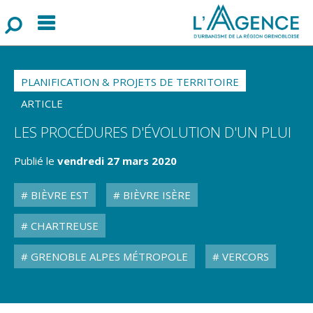
Menu
F
o
r
m
u
l
a
i
r
e
d
e
r
e
c
h
e
r
c
h
PLANIFICATION & PROJETS DE TERRITOIRE
ARTICLE
LES PROCÉDURES D'ÉVOLUTION D'UN PLUI
Publié le
vendredi 27 mars 2020
BIÈVRE EST
BIÈVRE ISÈRE
CHARTREUSE
GRENOBLE ALPES MÉTROPOLE
VERCORS