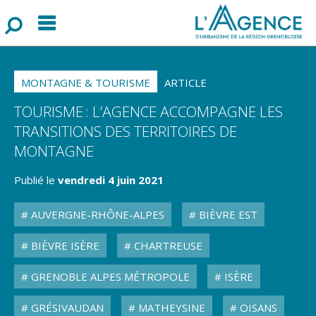
Menu
F
o
r
m
u
l
a
i
r
e
d
e
r
e
c
h
e
r
c
h
MONTAGNE & TOURISME
ARTICLE
TOURISME : L’AGENCE ACCOMPAGNE LES
TRANSITIONS DES TERRITOIRES DE
MONTAGNE
Publié le
vendredi 4 juin 2021
AUVERGNE-RHÔNE-ALPES
BIÈVRE EST
BIÈVRE ISÈRE
CHARTREUSE
GRENOBLE ALPES MÉTROPOLE
ISÈRE
GRÉSIVAUDAN
MATHEYSINE
OISANS